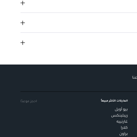
 في أي وقت من اليوم.
نا
الماركات الأكثر مبيعاً
احجز موعدًا
بيو أويل
ريبلينكس
غارنييه
كلارا
براون