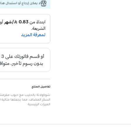
لا يمكن إرجاع أو استبدال هذا 
تفاصيل المنتج
شوكولاتة بالحليب مع حبوب مقرمشة م
السكر المضاف، مما يجعلها مثالية 
الميزات الرئيسية
نكهة غنية بالشوكولاتة
: تعطي تجر
خالية من السكر المضاف
: مناسبة
انغماس فخم
: طعم كريمي يجلب ال
سعرات حرارية منخفضة
: تمنحك خيا
مقرمشات مضافة
: تضيف قوامًا مم