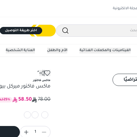
مجلة الالكترونية
اختر طريقة التوصيل
الفيتامينات والمكملات الغذائية
الأم والطفل
العناية الشخصية
احمر خدود
ماكس فاكتور ميركل بيور ب
راضيًا
ماكس فاكتور
ماكس فاكتور ميركل بيور
58.50
78.00
%
25
خص
1