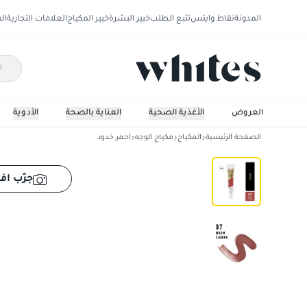
المدونة
نقاط وايتس
تتبع الطلب
خبير البشرة
خبير المكياج
العلامات التجارية
ال
العروض
الأغذية الصحية
العناية بالصحة
الأدوية
الصفحة الرئيسية
المكياج
مكياج الوجه
احمر خدود
ماكس فاكتور ميركل بيور بلاشر سائل كريمي
جرّب افت