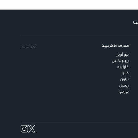
نا
الماركات الأكثر مبيعاً
احجز موعدًا
بيو أويل
ريبلينكس
غارنييه
كلارا
براون
ريميل
بورجوا