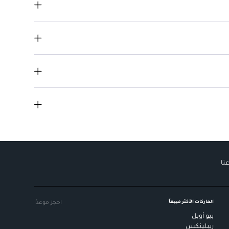
نائي يمنحك شعورًا بالانتعاش.
نا
الماركات الأكثر مبيعاً
احجز موعدًا
بيو أويل
ريبلينكس