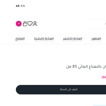
AR
/
EN
0
العطور
العناية بالشعر
العناية بالبشرة
المكياج
ع المائي 85 مل
عناع المائي 85 مل
م
أضف إلى السلة