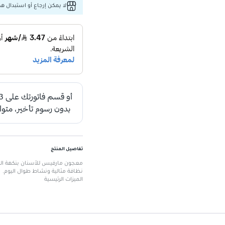
لا يمكن إرجاع أو استبدال هذا
تفاصيل المنتج
معجون مارفيس للأسنان بنكهة النعن
نظافة مثالية ونشاط طوال اليوم.
الميزات الرئيسية
نكهة النعناع المائي
: تمنح شعورًا
إزالة البلاك
: يساهم في الحفاظ عل
تجديد النعومة
: تركيبة كريمية تع
رائحة تدوم طويلًا
: تضمن شعورًا با
رعاية شاملة
: تدعم صحة اللثة والأ