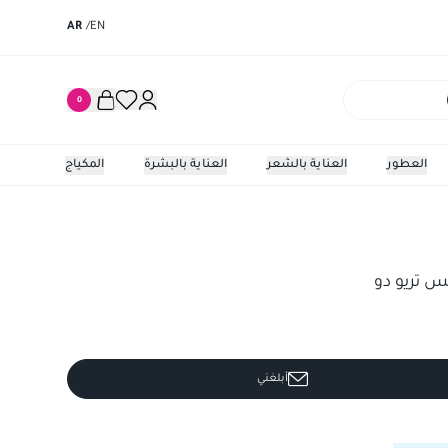
AR
/
EN
0
العطور
العناية بالشعر
العناية بالبشرة
المكياج
ريو دو
لوريال ب
س تريو دو
أبلغني