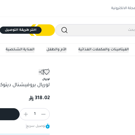
مجلة الالكترونية
اختر طريقة التوصيل
الفيتامينات والمكملات الغذائية
الأم والطفل
العناية الشخصية
شامبو
لوريال بروفيشنال ديتوكس ت
لوريال
لوريال بروفيشنال ديتوك
318.02
1
توصيل سريع