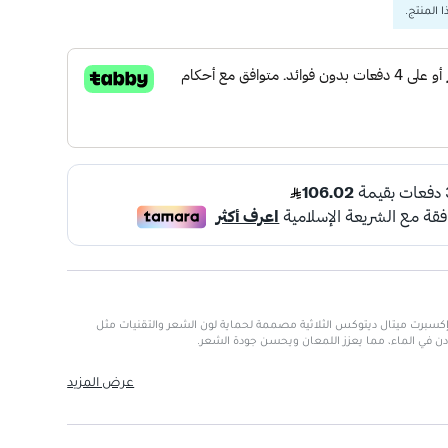
 المنتج.
سبرت ميتال ديتوكس الثلاثية مصممة لحماية لون الشعر والتقنيات مثل
ادن في الماء، مما يعزز اللمعان ويحسن جودة الشعر.
 العلاج
: نظام شامل للعناية بالشعر
عرض المزيد
عد على الحفاظ على لون الشعر
يق وجذاب
ءة اختراع
: تحيد المعادن داخل الألياف
 نتائج مثالية