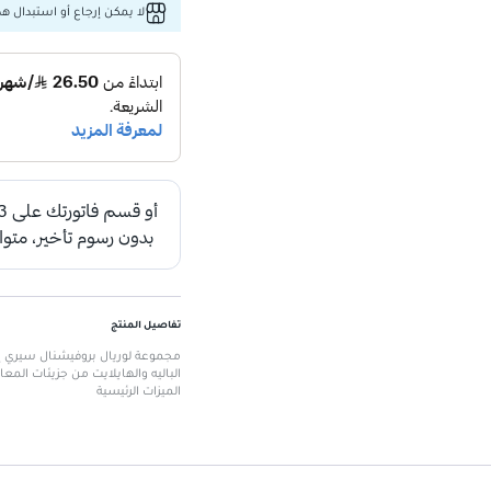
لا يمكن إرجاع أو استبدال هذا
تفاصيل المنتج
مجموعة لوريال بروفيشنال سيري إك
الباليه والهايلايت من جزيئات المع
الميزات الرئيسية
تحتوي على الشامبو، القناع، ورذاذ
مناسبة لجميع أنواع الشعر
: تسا
تعبئة محدودة الإصدار
: تصميم أن
تقنية جليكوامين الحاصلة على برا
تطبيق سهل وفعال
: للحصول على