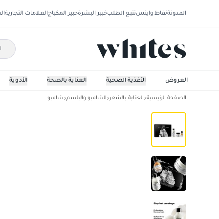
المدونة
نقاط وايتس
تتبع الطلب
خبير البشرة
خبير المكياج
العلامات التجارية
ال
العروض
الأغذية الصحية
العناية بالصحة
الأدوية
الصفحة الرئيسية
العناية بالشعر
الشامبو والبلسم
شامبو
لوريال بروفيشنال ديتوكس تريو دو