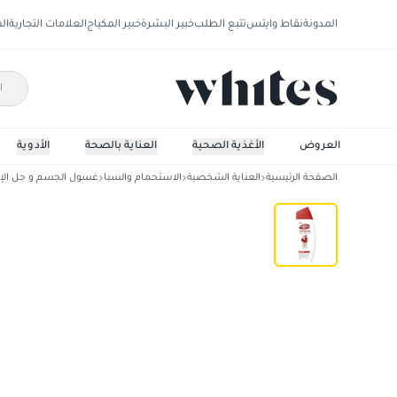
المدونة
نقاط وايتس
تتبع الطلب
خبير البشرة
خبير المكياج
العلامات التجارية
ال
العروض
الأغذية الصحية
العناية بالصحة
الأدوية
الصفحة الرئيسية
العناية الشخصية
الاستحمام والسبا
غسول الجسم و جل ال
لايفبوي سائل استحمام توتال 10