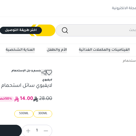
مجلة الالكترونية
اختر طريقة التوصيل
الفيتامينات والمكملات الغذائية
الأم والطفل
العناية الشخصية
إستحمام
غسول الجسم و جل الإستحمام
لايفبوي
لايفبوي سائل استحمام توت
14.00
28.00
%
50
خص
500ML
300ML
1