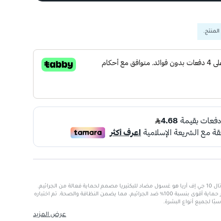
المنتج.
غسول الجسم لايف بوي بي دبليو توتال 10 جي إف أريا هو غسول مضاد للبكتيريا مصمم لحماية فعالة من الجراثيم.
يحتوي على تركيبة فضية نشطة توفر حماية أقوى بنسبة 100% ضد الجراثيم، مما يضمن النظافة والصحة. تم اختباره
بًا لجميع أنواع البشرة.
عرض المزيد
 فعالة ضد الجراثيم