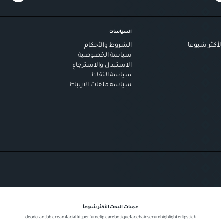
السياسات
أكثر شيوعاً
الشروط والأحكام
سياسة الخصوصية
الاستبدال والاسترجاع
سياسة النقاط
سياسة ملفات الارتباط
عميات البحث الأكثر شيوعاً
deodorant
bb cream
facial kit
perfume
lip care
botique
face
hair serum
highlighter
lipstick