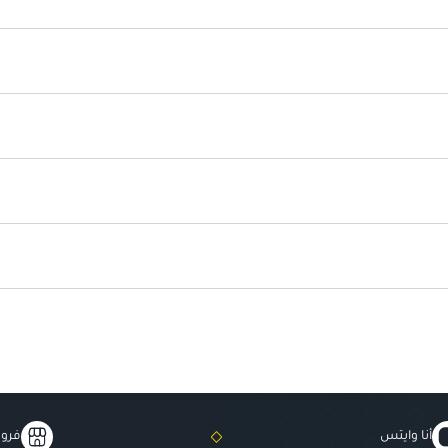
تركيبة فضية نشطة
: تعزز من قوة 
اختبار طبي
: آمن لجميع أنواع البشرة
حجم 300 مل لكل زجاجة
: مناسب لل
عبوة مكونة من 12 زجاجة
: مثالية لل
تركيبة لطيفة
: تنظف البشرة بلطف 
أنا وايتس
فروع