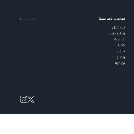
الماركات الأكثر مبيعاً
احجز موعدًا
بيو أويل
ريبلينكس
غارنييه
كلارا
براون
ريميل
بورجوا