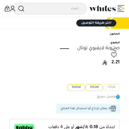
0
اختر طريقة التوصيل
الصابون
لايفبوي
صابونة لايفبوي توتال
صابونة لايفبوي توتال
2.21
160GM
125GM
75GM
توصيل سريع
لا يمكن إرجاع أو استبدال هذا المنتج.