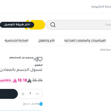
مجلة الالكترونية
اختر طريقة التوصيل
الفيتامينات والمكملات الغذائية
الأم والطفل
العناية الشخصية
إستحمام
غسول الجسم و جل الإستحمام
ن لايف بوي 300مل
لايفبوي
غسول الجسم بالمعادن البح
18.18
36.36
%
50
خصم
1
توصيل سريع