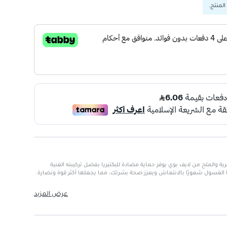
المنتج.
 والملح من لايف بوي يوفر حماية مضادة للبكتيريا بفضل تركيبته الغنية
ا الغسول شعورًا بالانتعاش ويعزز صحة بشرتك، مما يجعلها أكثر قوة ونضارة.
ومي في المنزل.
عرض المزيد
لح
: تساعد على تنقية البشرة وتغذيتها.
وية للبشرة بنسبة 100%.
 وتمنحها النعومة.
نعشة تدوم طوال اليوم.