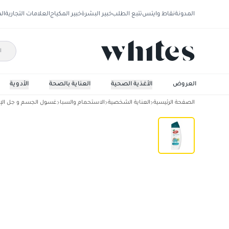
المدونة
نقاط وايتس
تتبع الطلب
خبير البشرة
خبير المكياج
العلامات التجارية
ال
العروض
الأغذية الصحية
العناية بالصحة
الأدوية
الصفحة الرئيسية
العناية الشخصية
الاستحمام والسبا
غسول الجسم و جل ال
غسول الجسم بالمعادن البحرية والملح مع ليفة م