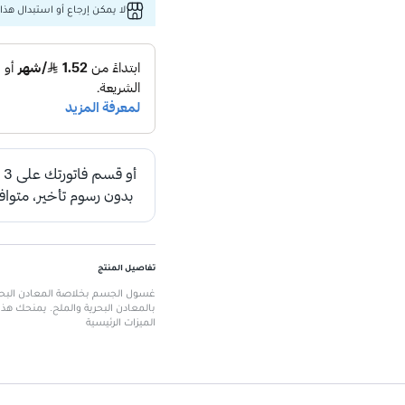
لا يمكن إرجاع أو استبدال هذا 
تفاصيل المنتج
غسول الجسم بخلاصة المعادن البحرية
بالمعادن البحرية والملح. يمنحك هذ
الميزات الرئيسية
حجم 300 مل
: مناسب للاستخدام الي
تركيبة غنية بالمعادن البحرية والم
حماية مضادة للبكتيريا
: يوفر حماية ق
تركيبة مغذية
: تعزز من صحة البشرة
عطر منعش
: يترك البشرة برائحة م