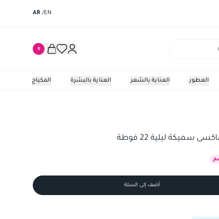
AR
/
EN
0
العطور
العناية بالشعر
العناية بالبشرة
المكياج
كة ليلية 22 فوطة
كوتكس فو
سميكة ليلية 22 فوطة
م
أضف إلى السلة