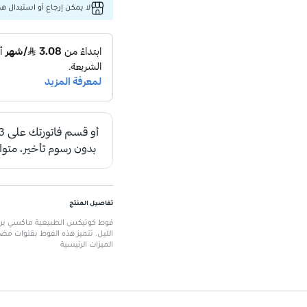
لا يمكن إرجاع أو استبدال هذا
تفاصيل المنتج
الليل. تتميز هذه الفوط بقنوات م
الميزات الرئيسية
مصنوعة من القطن 100%
: توفر 
قنوات مضادة للتسرب
: تحمي من 
مركز ماص
: يمتص الرطوبة بشكل 
تم اختبارها جلدياً
: مناسبة للبشرة
تصميم مرن
: يوفر راحة أثناء الحركة