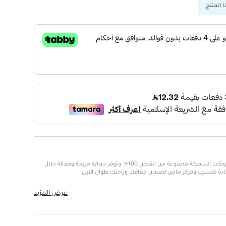
 المنتج.
فوط كوتيكس الطبيعية ماكسي بروتكت السميكة مصنوعة من القطن 100%، وتوفر حماية مريحة وفعالة خلال
ضادة للتسرب ومركز ماص لضمان جفافك وراحتك طوال الليل.
شعورًا ناعمًا ومنعشًا.
عرض المزيد
التسربات غير المرغوب فيها.
فعال.
 الحساسة.
.