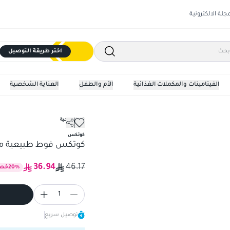
مجلة الالكترونية
اختر طريقة التوصيل
الفيتامينات والمكملات الغذائية
الأم والطفل
العناية الشخصية
فوط صحية
كوتكس فوط طبيعية ماكسى سمي
كوتكس
كوتكس فوط طبيعية ماكسى 
36.94
46.17
%
20
خص
1
توصيل سريع