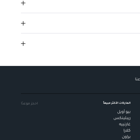
وال الليل.
نا
الماركات الأكثر مبيعاً
احجز موعدًا
بيو أويل
ريبلينكس
غارنييه
كلارا
براون