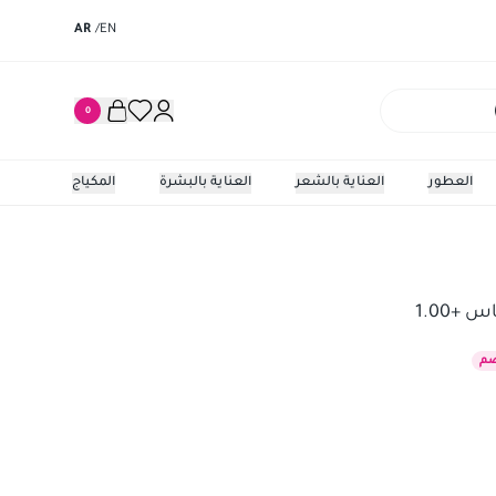
AR
/
EN
0
العطور
العناية بالشعر
العناية بالبشرة
المكياج
م