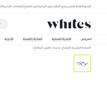
المدونة
نقاط وايتس
تتبع الطلب
خبير البشرة
خبير المكياج
العلامات التجارية
ال
العروض
الأغذية الصحية
العناية بالصحة
الأدوية
الصفحة الرئيسية
المكياج
عدسات العين
النظارات
كول 999 نظارة قراءه مقاس +1.00