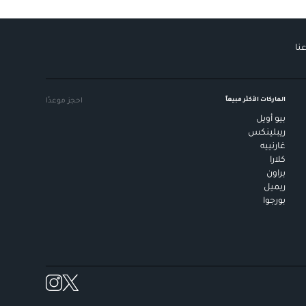
نا
الماركات الأكثر مبيعاً
احجز موعدًا
بيو أويل
ريبلينكس
غارنييه
كلارا
براون
ريميل
بورجوا