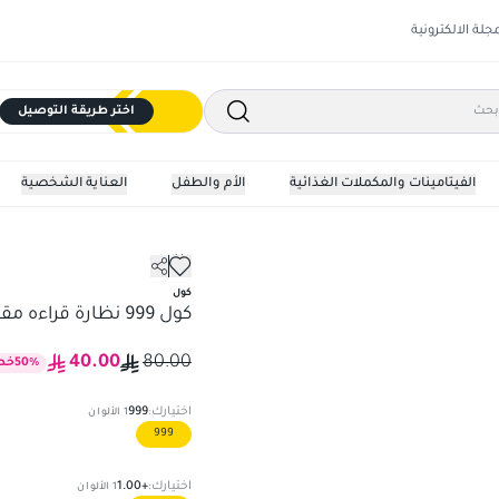
مجلة الالكترونية
اختر طريقة التوصيل
الفيتامينات والمكملات الغذائية
الأم والطفل
العناية الشخصية
النظارات
كول
كول 999 نظارة قراءه مقاس +1.00
40.00
80.00
%
50
خص
اختيارك:
999
1
الألوان
999
اختيارك:
+1.00
1
الألوان