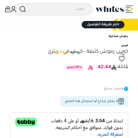
0
اختر طريقة التوصيل
رموش صناعية
كيس
كيس رموش كثيفة - كي تي في - ريتزي
كيس رموش كثيفة - كي تي في - ريتزي
كيس
42.44
47.15
%
10
خصم
توصيل سريع
لا يمكن إرجاع أو استبدال هذا المنتج.