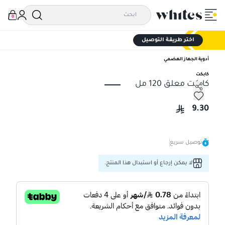
0
اختر طريقة التوصيل
أدوية الجهاز الهضمي
كابكت
كابكت معلق 120 مل
كابكت معلق 120 مل
9.30
توصيل سريع
لا يمكن إرجاع أو استبدال هذا المنتج.