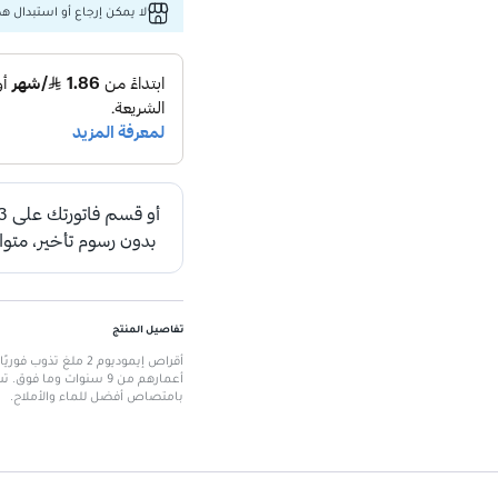
لا يمكن إرجاع أو استبدال هذا
تفاصيل المنتج
أقراص إيموديوم 2 مل
أعمارهم من 9 سنوات و
بامتصاص أفضل للماء والأملاح.
الميزات الرئيسية
مناسب للإسهال المفاجئ:
فعال ف
تخفيف طويل الأمد:
يوفر راحة مس
سهل الاستخدام:
مناسب لكل من البالغين
تحذيرات:
غير مناسب للأشخاص الذي