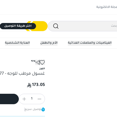
مجلة الالكترونية
اختر طريقة التوصيل
الفيتامينات والمكملات الغذائية
الأم والطفل
العناية الشخصية
غسول الوجه
اللون
غسول مرطب للوجه - 177مل
173.05
1
توصيل سريع