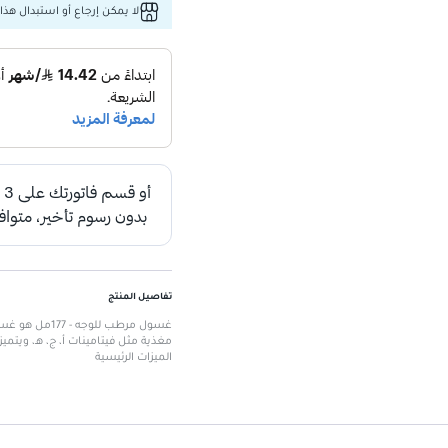
لا يمكن إرجاع أو استبدال هذا 
تفاصيل المنتج
غسول مرطب لل
مغذية مثل فيتامينات أ، ج، هـ، ويتمي
الميزات الرئيسية
يعزز إشراقة البشرة وينظفها.
غسول كريمي مرطب ومهدئ للبشرة
يملأ ويغذي البشرة بفيتامين أ، ج، هـ.
برائحة قشر البرتقال المنعش والمن
يزيل المكياج والأوساخ برفق وسهولة