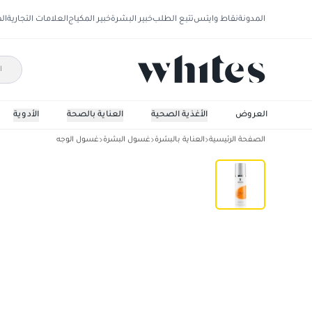
المدونة
نقاط وايتس
تتبع الطلب
خبير البشرة
خبير المكياج
العلامات التجارية
ال
العروض
الأغذية الصحية
العناية بالصحة
الأدوية
الصفحة الرئيسية
العناية بالبشرة
غسول البشرة
غسول الوجه
غسول مرطب للوجه - 177مل