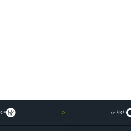
يوفر للبشرة الفيتامينات ومضادات ا
أنا وايتس
فروع