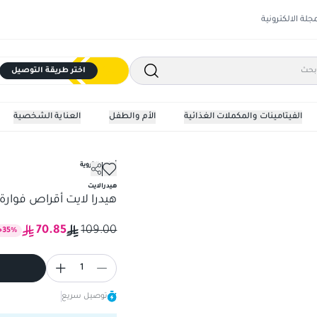
مجلة الالكترونية
اختر طريقة التوصيل
الفيتامينات والمكملات الغذائية
الأم والطفل
العناية الشخصية
أملاح التروية
ة
هيدرا لايت أقراص فوارة - ليمو
هيدرالايت
هيدرا لايت أقراص فوارة - ل
70.85
109.00
%
35
خ
1
توصيل سريع