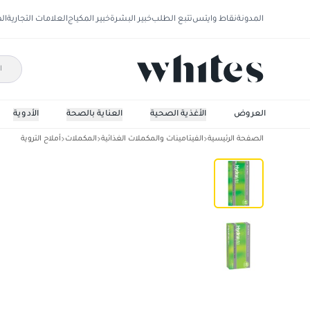
المدونة
نقاط وايتس
تتبع الطلب
خبير البشرة
خبير المكياج
العلامات التجارية
ال
العروض
الأغذية الصحية
العناية بالصحة
الأدوية
الصفحة الرئيسية
الفيتامينات والمكملات الغذائية
المكملات
أملاح التروية
هيدرا لايت أقراص فوارة - ليمون وليمون أخضر، 40 حب