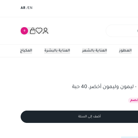
AR
/
EN
0
العطور
العناية بالشعر
العناية بالبشرة
المكياج
ن وليمون أخضر، 40 حبة
يمون وليمون أخضر، 40 حبة
صم
أضف إلى السلة