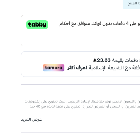
 المنتج.
VP) بنكهة الليمون والليمون الأخضر توفر حلاً فعالًا لإعادة الترطيب، حيث تحتوي على إلكتروليتات
تعيد السوائل الأساسية للجسم بعد التمرين أو المرض أو التعرض للحرارة. تحتوي على نكهة لذيذة مع 40 حبة
عرض المزيد
طعم منعش ولذيذ.
لكتروليتات الأساسية.
 أي مكان.
تخدام للأطفال والبالغين.