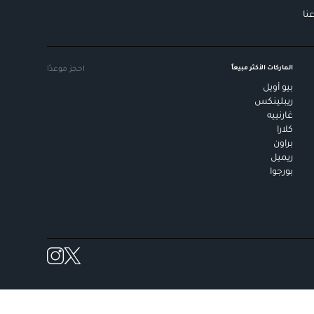
نا
الماركات الأكثر مبيعاً
احجز موعدًا
بيو أويل
ريبلينكس
غارنييه
كلارا
براون
ريميل
بورجوا