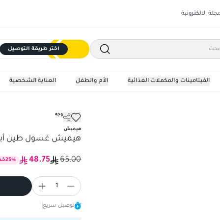
مجلة الالكترونية
اختر طريقة التوصيل
الفيتامينات والمكملات الغذائية
الأم والطفل
العناية الشخصية
غسول الوجه
هيميش غسول طين أبيض 150ج
هيميش
هيميش غسول طين أبيض 0
48.75
65.00
%
25
خص
1
توصيل سريع