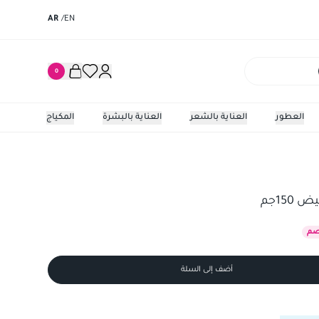
AR
/
EN
0
العطور
العناية بالشعر
العناية بالبشرة
المكياج
م
15جم
م
أضف إلى السلة