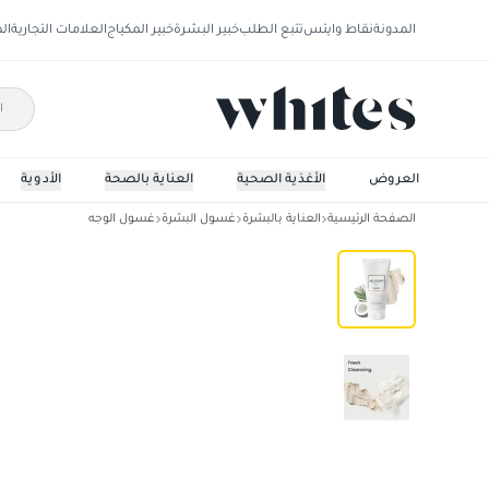
المدونة
نقاط وايتس
تتبع الطلب
خبير البشرة
خبير المكياج
العلامات التجارية
ال
العروض
الأغذية الصحية
العناية بالصحة
الأدوية
الصفحة الرئيسية
العناية بالبشرة
غسول البشرة
غسول الوجه
هيميش غسول طين أبيض 150جم