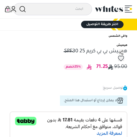
0
اختر طريقة التوصيل
واقي الشمس
هيميش
هيميش بي بي كريم 25 SPF30
هيميش بي بي كريم 25 SPF30
71.25
95.00
%
25
خصم
توصيل سريع
لا يمكن إرجاع أو استبدال هذا المنتج.