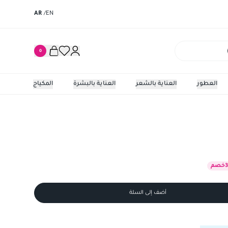
AR
/
EN
0
العطور
العناية بالشعر
العناية بالبشرة
المكياج
فرشاة ت
خصم
أضف إلى السلة