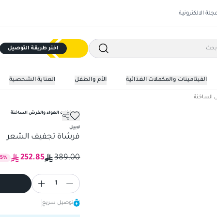
مجلة الالكترونية
اختر طريقة التوصيل
الفيتامينات والمكملات الغذائية
الأم والطفل
العناية الشخصية
 الساخنة
مصففات الهواء والفرش الساخنة
فرشاة تجفيف الشعر
لابيل
فرشاة تجفيف الشعر
252.85
389.00
35
%
1
توصيل سريع