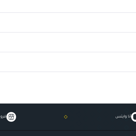
سلك دوار 360 درجة
: لتسهيل الا
مناسب لجميع أنواع الشعر
: سوا
أنا وايتس
فروع