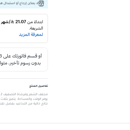
لا يمكن إرجاع أو استبدال هذا
تفاصيل المنتج
يوفر الوقت والمساحة. يتميز بثلاث إ
نتائج خالية من التجاعيد بفضل تقنية
الميزات الرئيسية
إعدادات حرارة متعددة
: ثلاث إعدا
زر الهواء البارد
: يثبت تسريحات ال
تقنية الأيونات
: تحسن اللمعان وتق
مرشح قابل للإزالة
: لسهولة التنظ