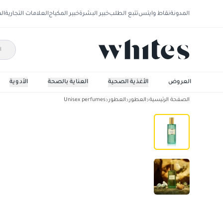
المدونة
نقاط وايتس
تتبع الطلب
خبير البشرة
خبير المكياج
العلامات التجارية
ال
العروض
الأغذية الصحية
العناية بالصحة
الأدوية
الصفحة الرئيسية
العطور
العطور
Unisex perfumes
قوتشي ميمويري د'وني وديور عطر للجنسين60مل