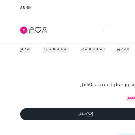
AR
/
EN
0
العطور
العناية بالشعر
العناية بالبشرة
المكياج
عطر للجنسين60مل
ور عطر للجنسين60مل
صم
أبلغني