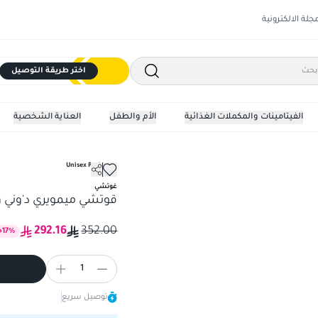
مجلة الالكترونية
اختر طريقة التوصيل
الفيتامينات والمكملات الغذائية
الأم والطفل
العناية الشخصية
Unisex Perfumes
قوتشي ميمويري د'وني وديور 
غوتشي
قوتشي ميمويري د'وني ودي
292.16
352.00
%
17
خ
1
توصيل سريع