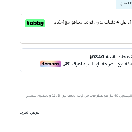
 المنتج.
قوتشي ميمويري د'وني وديور عطر للجنسين 60 مل هو عطر فريد من نوعه يجمع بين الأناقة والجاذبية، مصمم
جناس.
عرض المزيد
مة.
ت رسمية أو غير رسمية.
شخصيتك.