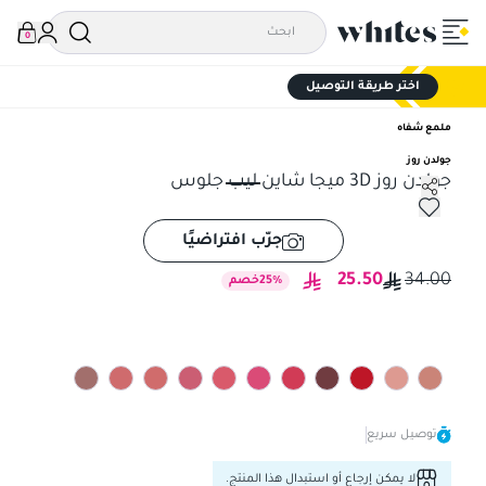
0
اختر طريقة التوصيل
ملمع شفاه
جولدن روز
جولدن روز 3D ميجا شاين ليب جلوس
جولدن روز 3D ميجا شاين ليب جلوس
جرّب افتراضيًا
25.50
34.00
%
25
خصم
توصيل سريع
لا يمكن إرجاع أو استبدال هذا المنتج.