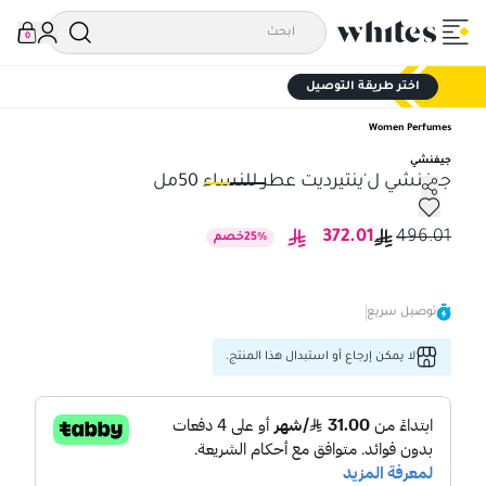
0
اختر طريقة التوصيل
Women Perfumes
جيفنشي
جيفنشي ل'ينتيرديت عطر للنساء 50مل
جيفنشي ل'ينتيرديت عطر للنساء 50مل
جيف
372.01
496.01
%
25
خصم
توصيل سريع
لا يمكن إرجاع أو استبدال هذا المنتج.