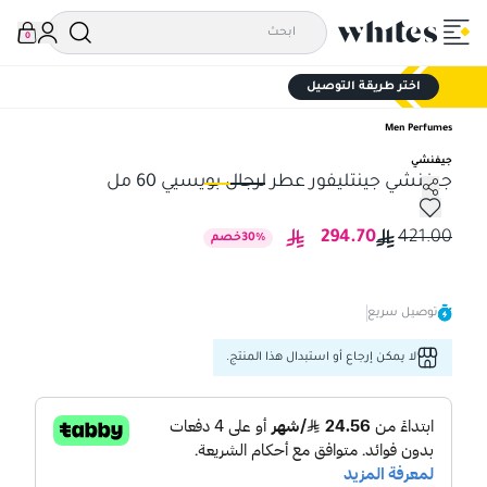
0
اختر طريقة التوصيل
Men Perfumes
جيفنشي
جيفنشي جينتليفور عطر لرجال بويسيي 60 مل
جيفنشي جينتليفور عطر لرجال بويسيي 60 مل
جيف
294.70
421.00
%
30
خصم
توصيل سريع
لا يمكن إرجاع أو استبدال هذا المنتج.