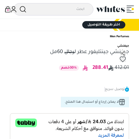
0
اختر طريقة التوصيل
Men Perfumes
جيفنشي
جيفنشي جينتليفور عطر لرجال 60مل
جيفنشي جينتليفور عطر لرجال 60مل
288.41
412.01
%
30
خصم
توصيل سريع
لا يمكن إرجاع أو استبدال هذا المنتج.