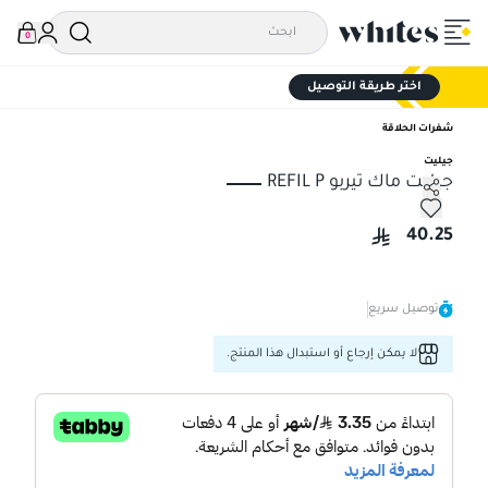
0
اختر طريقة التوصيل
شفرات الحلاقة
جيليت
جيليت ماك تيربو REFIL P
جيليت ماك تيربو REFIL P
40.25
توصيل سريع
لا يمكن إرجاع أو استبدال هذا المنتج.