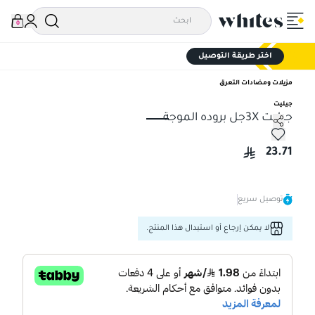
0
اختر طريقة التوصيل
مزيلات ومضادات التعرق
جيليت
جيليت 3Xجل بروده الموجة
جيليت 3Xجل بروده الموجة
23.71
توصيل سريع
لا يمكن إرجاع أو استبدال هذا المنتج.