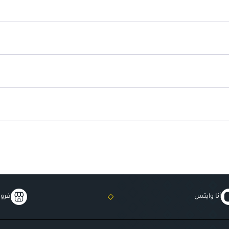
يترك الشعر بمظهر صحي ولامع.
أنا وايتس
فروع