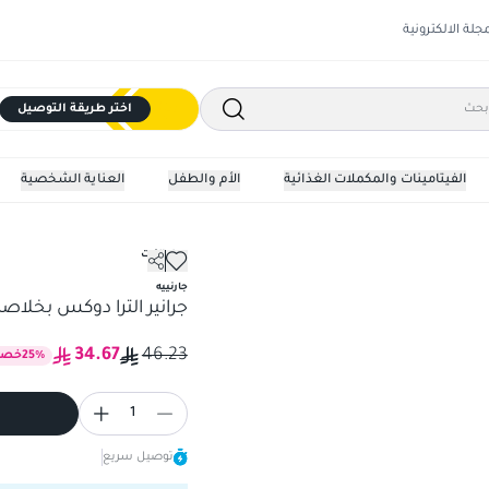
مجلة الالكترونية
اختر طريقة التوصيل
الفيتامينات والمكملات الغذائية
الأم والطفل
العناية الشخصية
بديل الزيت
للشعر زيت 120 مللي
جارنييه
جرانير الترا دوكس بخلاصة ال
34.67
46.23
%
25
خصم
1
توصيل سريع