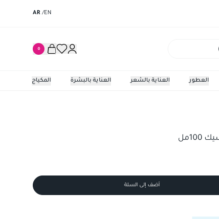
AR
/
EN
0
العطور
العناية بالشعر
العناية بالبشرة
المكياج
ل
غارنيه ماء
100مل
أضف إلى السلة