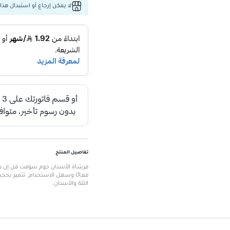
لا يمكن إرجاع أو استبدال هذا 
تفاصيل المنتج
فرشاة الأسنان جوم سوفت فل إن دي
فعالًا وسهل الاستخدام. تتميز بح
اللثة والأسنان.
الميزات الرئيسية
تصميم سوبر تيب
: يوفر تنظيفًا دق
حجم مضغوط
: يسهل التعامل مع ا
صلابة متوسطة
: تضمن تنظيفًا فعال
عبوة ثنائية
: تتضمن فرشتين لتلبية ا