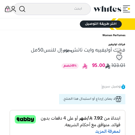
0
اختر طريقة التوصيل
Women Perfumes
فرانك اوليفير
فرانك أوليفييه وايت تاتش بور إل للنس50مل
فرانك أوليفييه وايت تاتش بور إل للنس50مل
95.00
103.01
%
8
خصم
توصيل سريع
لا يمكن إرجاع أو استبدال هذا المنتج.