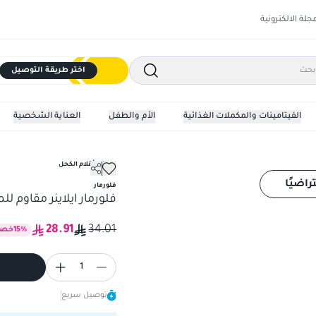
مجلة الالكترونية
اختر طريقة التوصيل
الفيتامينات والمكملات الغذائية
الأم والطفل
العناية الشخصية
ايلاينر وأقلام الكحل
فلورمار ايلاينر مقاوم للماء 
راضيًا
فلورمار
فلورمار ايلاينر مقاوم لل
28.91
34.01
%
15
خصم
1
توصيل سريع