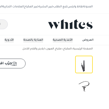
المدونة
نقاط وايتس
تتبع الطلب
خبير البشرة
خبير المكياج
العلامات التجارية
ال
العروض
الأغذية الصحية
العناية بالصحة
الأدوية
الصفحة الرئيسية
المكياج
مكياج العيون
ايلاينر وأقلام الكحل
فلورمار ايلاينر مقاوم للماء - اسود فينيل
جرّب افت