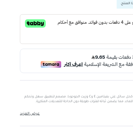
 المنتج.
دبلاينر مائي من فلورمار - فينيل هو كحل سائل غني بفيتامين E وC وزيت الجوجوبا، مصمم لتطبيق سهل وتحكم
ماء، مما يضمن ثباته لفترات طويلة دون الحاجة للتعديلات المتكررة.
 للعينين.
عرض المزيد
تلطخ.
حتوي على فيتامينات وزيوت لصحة البشرة.
قيقًا وسهلًا.
يبة صديقة للبيئة.