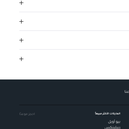
ياج العيون طوال اليوم.
نا
الماركات الأكثر مبيعاً
احجز موعدًا
بيو أويل
ريبلينكس