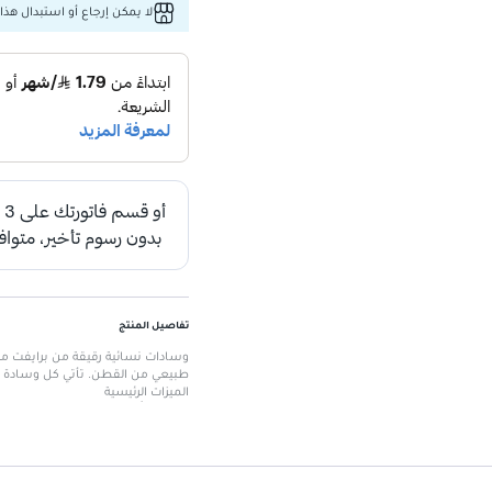
لا يمكن إرجاع أو استبدال هذا 
تفاصيل المنتج
وسادات نسائية رقيقة من برايفت م
طبيعي من القطن. تأتي كل وسادة مغ
الميزات الرئيسية
تصميم أنيق
: تصميم عصري يتناسب 
إحساس قطن ناعم
: يوفر راحة است
سهولة الحمل
: مغلفة بشكل فردي ل
مناسبة للنظافة الشخصية
: تحاف
شكل تشريحي
: يتناسب مع شكل ال