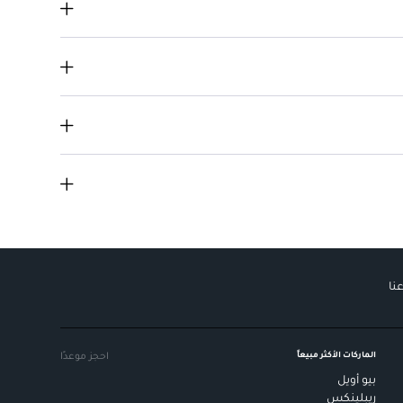
يومي
نا
الماركات الأكثر مبيعاً
احجز موعدًا
بيو أويل
ريبلينكس