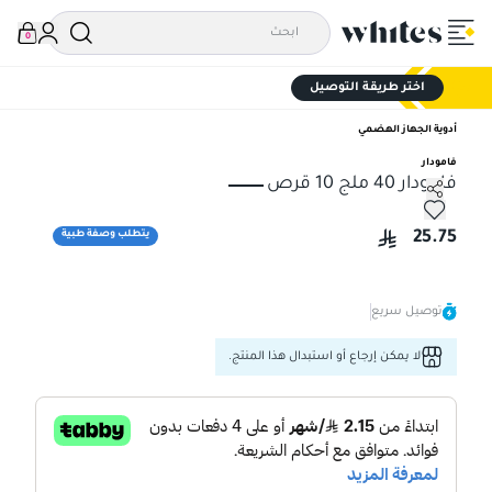
0
اختر طريقة التوصيل
أدوية الجهاز الهضمي
فامودار
فامودار 40 ملج 10 قرص
فامودار 40 ملج 10 قرص
25.75
يتطلب وصفة طبية
توصيل سريع
لا يمكن إرجاع أو استبدال هذا المنتج.