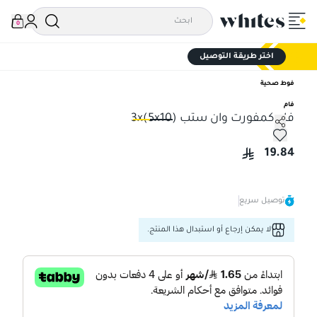
0
اختر طريقة التوصيل
فوط صحية
فام
فام كمفورت وان ستب 3x(5x10)
فام كمفورت وان ستب 3x(5x10)
فام 
19.84
توصيل سريع
لا يمكن إرجاع أو استبدال هذا المنتج.