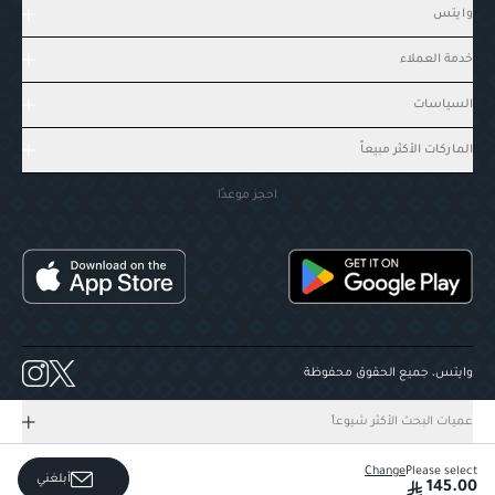
وايتس
خدمة العملاء
السياسات
الماركات الأكثر مبيعاً
احجز موعدًا
وايتس، جميع الحقوق محفوظة
عميات البحث الأكثر شيوعاً
Change
Please select
أبلغني
145.00