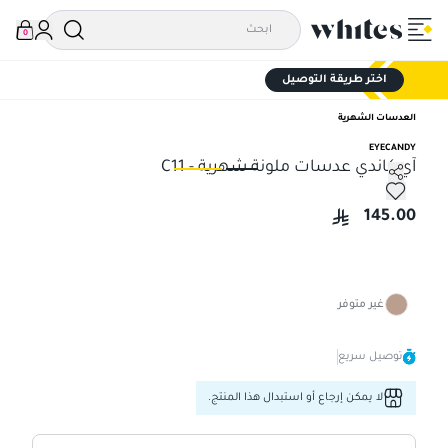
0
اختر طريقة التوصيل
العدسات الشهرية
EYECANDY
آي كاندي عدسات ملونة شهرية - C11
آي كاندي عدسات ملونة شهرية - C11
آي 
145.00
غير متوفر
توصيل سريع
لا يمكن إرجاع أو استبدال هذا المنتج.