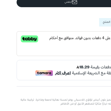
أبلغني
المنتج.
 4 أبيض لؤلؤي يتميز بلون أبيض لؤلؤي كلاسيكي يوفر لمسة نهائية لامعة وفاخرة. تركيبة عالية
يارًا مثاليًا للمظهر الأنيق أو فن الأظافر.