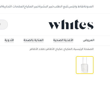
المدونة
نقاط وايتس
تتبع الطلب
خبير البشرة
خبير المكياج
العلامات التجارية
ال
العروض
الأغذية الصحية
العناية بالصحة
الأدوية
الصفحة الرئيسية
المكياج
مكياج الأظافر
طلاء الأظافر
إيسسي طلاء اظافر