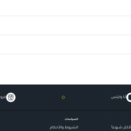
لون أبيض لؤلؤي خالص
: يضفي لمسة
لمسة نهائية لامعة
: تعزز من جمال
تركيبة غنية بالأصباغ
: توفر تغطية 
دوام طويل ومقاوم للتقشير
: يضمن 
تطبيق سلس ومتوازن
: يتيح لك ال
فرشاة واسعة
: تضمن تطبيقًا دقيقً
أنا وايتس
فروع
السياسات
أكثر شيوعاً
الشروط والأحكام