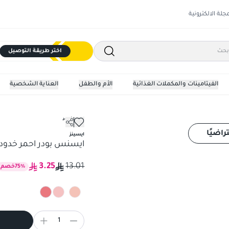
مجلة الالكترونية
اختر طريقة التوصيل
الفيتامينات والمكملات الغذائية
الأم والطفل
العناية الشخصية
احمر خدود
ايسنس بودر احمر خدود
راضيًا
ايسينز
ايسنس بودر احمر خدود
3.25
13.01
%
75
خصم
1