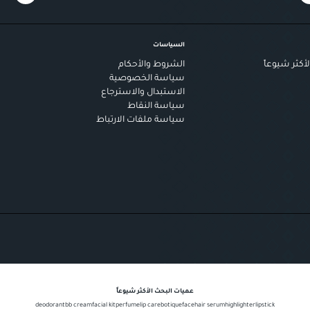
السياسات
أكثر شيوعاً
الشروط والأحكام
سياسة الخصوصية
الاستبدال والاسترجاع
سياسة النقاط
سياسة ملفات الارتباط
عميات البحث الأكثر شيوعاً
deodorant
bb cream
facial kit
perfume
lip care
botique
face
hair serum
highlighter
lipstick