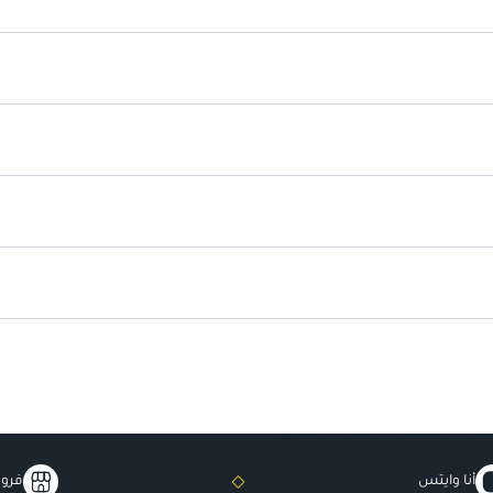
كثافة قابلة للتخصيص
: يمكنك ا
مناسب لجميع أنواع البشرة
: ترك
مكونات نباتية
: يعكس الالتزام بال
عبوة قابلة لإعادة التدوير
: صديقة ل
تجربة مستخدم سلسة
: ينساب ب
أنا وايتس
فروع