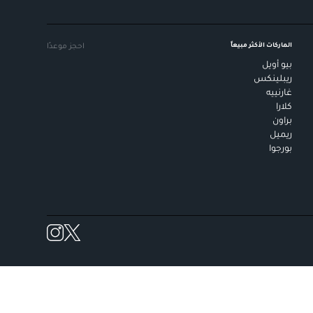
الماركات الأكثر مبيعاً
احجز موعدًا
بيو أويل
ريبلينكس
غارنييه
كلارا
براون
ريميل
بورجوا