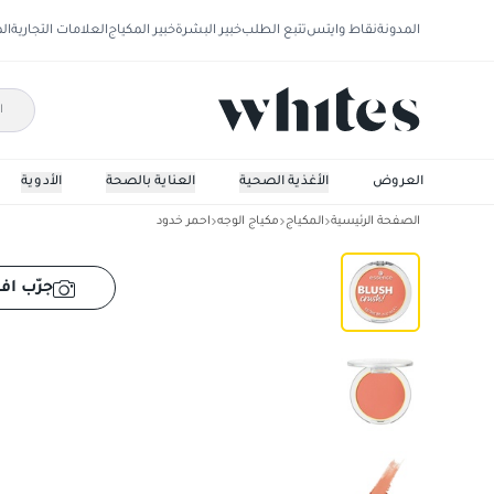
المدونة
نقاط وايتس
تتبع الطلب
خبير البشرة
خبير المكياج
العلامات التجارية
ال
العروض
الأغذية الصحية
العناية بالصحة
الأدوية
الصفحة الرئيسية
المكياج
مكياج الوجه
احمر خدود
ايسنس بودر احمر خدود
جرّب افت