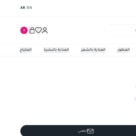
AR
/
EN
0
العطور
العناية بالشعر
العناية بالبشرة
المكياج
ايسنس ب
أبلغني