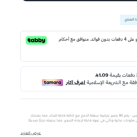
 المنتج.
أحمر الخدود بلش كراش! من إسينس - رقم 80 يتميز بتركيبة سهلة الدمج مع كثافة قابلة للبناء، مما يمنحك
مكونات نباتية وتأتي في عبوة قابلة لإعادة التدوير، مما يجعله خيارًا صديقًا
عرض المزيد
يعيًا وخاليًا من العيوب