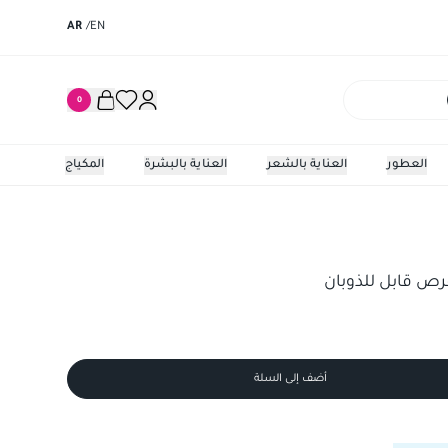
AR
/
EN
0
العطور
العناية بالشعر
العناية بالبشرة
المكياج
ايميفيناك 50 مجم 20 قرص قابل 
أضف إلى السلة