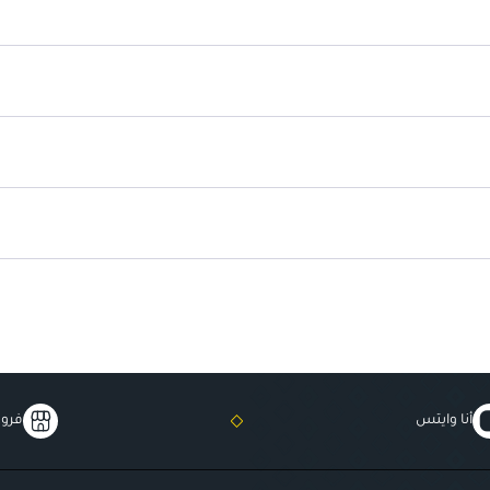
خصائص مضادة للالتهابات:
يساع
أنا وايتس
فروع