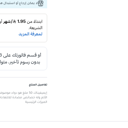
لا يمكن إرجاع أو استبدال هذا
تفاصيل المنتج
الألم وله خصائص مضادة للالتهابات
الميزات الرئيسية
اسم المنتج:
إيميفيناك 50 ملغ
العلامة التجارية:
إيميفيناك
دواء موصوف:
يتطلب وصفة طبية
فئة الأدوية:
مضاد التهاب غير ستيرويدي
تخفيف الألم:
فعال في تقليل الألم