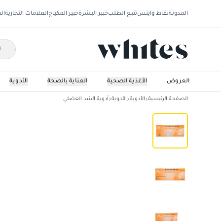
المدونة
نقاط وايتس
تتبع الطلب
خبير البشرة
خبير المكياج
العلامات التجارية
ال
العروض
الأغذية الصحية
العناية بالصحة
الأدوية
الصفحة الرئيسية
الأدوية
الأدوية
أدوية الشد العضلي
ايميفيناك 50 مجم 20 قرص قابل للذوبان