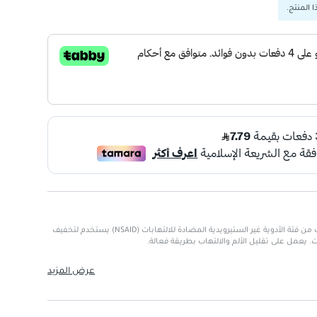
 المنتج.
إيميفيناك 50 ملغ هو دواء موصوف من فئة الأدوية غير الستيرويدية المضادة للالتهابات (NSAID) يستخدم لتخفيف
. يعمل على تقليل الألم والالتهاب بطريقة فعالة.
عرض المزيد
 (NSAID)