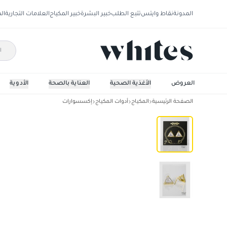
المدونة
نقاط وايتس
تتبع الطلب
خبير البشرة
خبير المكياج
العلامات التجارية
ال
العروض
الأغذية الصحية
العناية بالصحة
الأدوية
الصفحة الرئيسية
المكياج
أدوات المكياج
إكسسوارات
إيف حلق بيرسينغ للأذن أحادي - دائري ET01