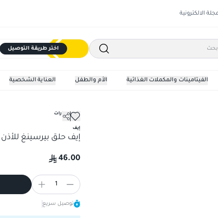
مجلة الالكترونية
اختر طريقة التوصيل
الفيتامينات والمكملات الغذائية
الأم والطفل
العناية الشخصية
إكسسوارات
إيف حلق بيرسينغ للأذن أحادي -
إيف
إيف حلق بيرسينغ للأذن أحاد
46.00
1
توصيل سريع