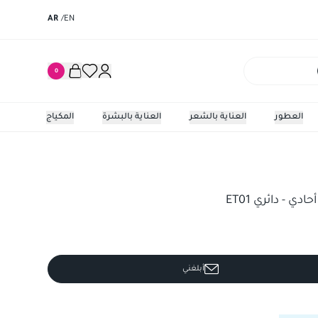
AR
/
EN
0
العطور
العناية بالشعر
العناية بالبشرة
المكياج
 دائري ET01
ي - دائري ET01
أبلغني