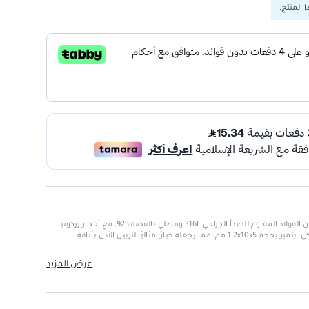
 المنتج.
ثقب الأذن ET01 من EVE مصنوع من الفولاذ المقاوم للصدأ الجراحي 316L ومطلي بالفضة 925، مع أحجار زركونيا
ًا مثاليًا لتزيين الأذن بأناقة.
عرض المزيد
، مناسب للحساسية
لأحجام
 الأمد