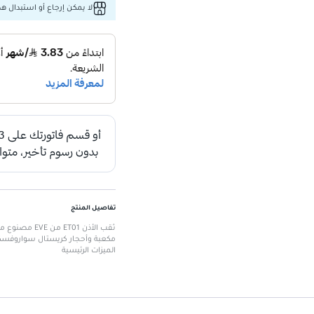
لا يمكن إرجاع أو استبدال هذا
تفاصيل المنتج
مكعبة وأحجار كريستال سواروفسكي. يتميز بحجم 1.2x10x5 مم، مما يجعله خيار
الميزات الرئيسية
المادة
: فولاذ مقاوم للصدأ جراحي 316L، مطلي بالفضة 925
الأمان
: خالي من الرصاص والنيكل
التنوع
: متوفر بعدة ألوان
الحجم القياسي
: مناسب لمختلف ا
الراحة
: آمن ومتين للاستخدام طويل