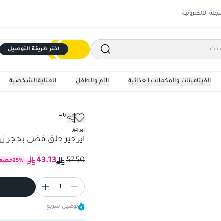
مجلة الالكترونية
اختر طريقة التوصيل
الفيتامينات والمكملات الغذائية
الأم والطفل
العناية الشخصية
إكسسوارات
إير جير
اير جير حلق فضى بحجر زركونيا 
43.13
57.50
%
25
خصم
1
توصيل سريع