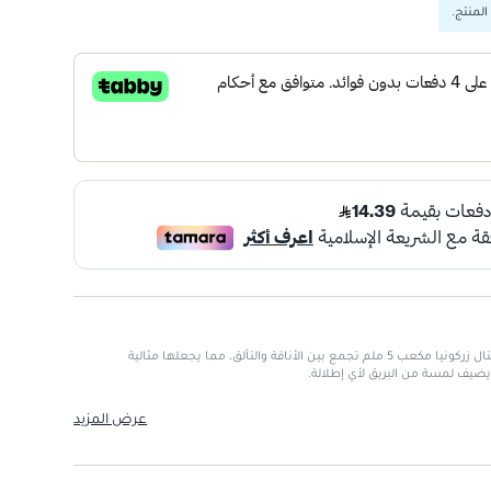
المنتج.
أقراط إير جير فضية 505 مزينة بكريستال زركونيا مكعب 5 ملم تجمع بين الأناقة والتألق، مما يجعلها مثالية
يضيف لمسة من البريق لأي إطلالة.
مي والمناسبات الخاصة.
عرض المزيد
لق والجمال.
انة عالية.
عمار.
ل اليوم.