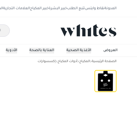
المدونة
نقاط وايتس
تتبع الطلب
خبير البشرة
خبير المكياج
العلامات التجارية
ال
العروض
الأغذية الصحية
العناية بالصحة
الأدوية
الصفحة الرئيسية
المكياج
أدوات المكياج
إكسسوارات
اير جير حلق فضى بحجر زركونيا مكعب 5 ملم سلفر