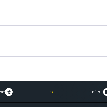
مثالية كهدية
: خيار رائع لأحبائك في
أنا وايتس
فروع