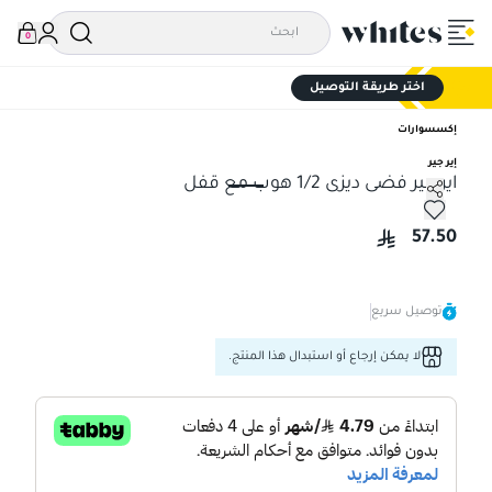
0
اختر طريقة التوصيل
إكسسوارات
إير جير
اير جير فضى ديزى 1/2 هوب مع قفل
اير جير فضى ديزى 1/2 هوب مع قفل
57.50
توصيل سريع
لا يمكن إرجاع أو استبدال هذا المنتج.