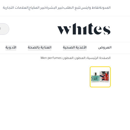
المدونة
نقاط وايتس
تتبع الطلب
خبير البشرة
خبير المكياج
العلامات التجارية
العروض
الأغذية الصحية
العناية بالصحة
الأدوية
الصفحة الرئيسية
العطور
العطور
Men perfumes
دانهيل لندن للرجال تواليت، 100 مل