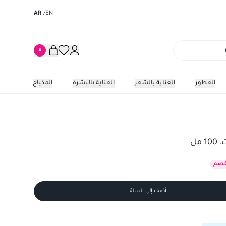
AR
/
EN
0
العطور
العناية بالشعر
العناية بالبشرة
المكياج
مل
صم
أضف إلى السلة