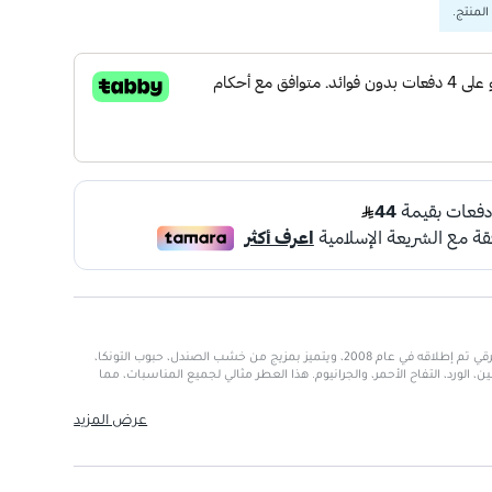
المنتج.
عطر دانهيل لندن للرجال هو عطر شرقي تم إطلاقه في عام 2008، ويتميز بمزيج من خشب الصندل، حبوب التونكا،
ن، الورد، التفاح الأحمر، والجرانيوم. هذا العطر مثالي لجميع المناسبات، مما
عرض المزيد
التونكا، الباتشولي، المسك، الفانيليا، الياسمين، الورد، التفاح الأحمر،