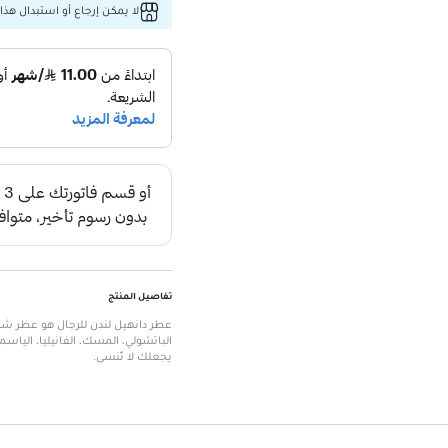
لا يمكن إرجاع أو استبدال هذا 
تفاصيل المنتج
الباتشولي، المسك، الفانيليا، الياسمي
يجعلك لا تُنسى.
الميزات الرئيسية
الحجم:
100 مل
ملاحظات العطر:
خشب الصندل، حبوب 
والجرانيوم