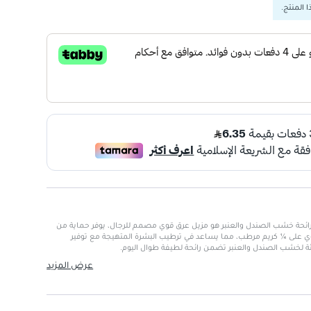
 المنتج.
برائحة خشب الصندل والعنبر هو مزيل عرق قوي مصمم للرجال، يوفر حماية من
 لمدة 72 ساعة. يحتوي على ¼ كريم مرطب، مما يساعد في ترطيب البشرة المتهيجة مع توفير
ئة لخشب الصندل والعنبر تضمن رائحة لطيفة طوال اليوم.
عرض المزيد
عرق والرائحة بشكل فعال
ى ¼ كريم مرطب
ودا الخبز
: لطيف على البشرة
دل والعنبر