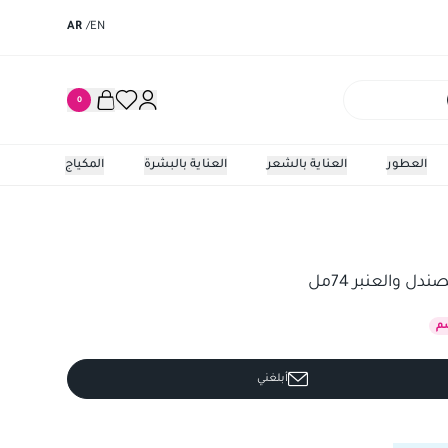
AR
/
EN
0
العطور
العناية بالشعر
العناية بالبشرة
المكياج
لعنبر 74مل
دوف مين 
 والعنبر 74مل
م
أبلغني