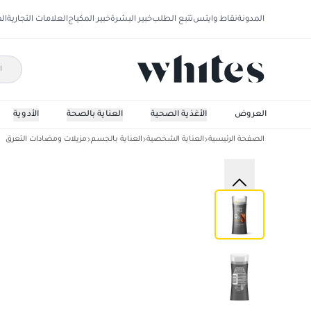
المدونة
نقاط وايتس
تتبع الطلب
خبير البشرة
خبير المكياج
العلامات التجارية
ال
العروض
الأغذية الصحية
العناية بالصحة
الأدوية
الصفحة الرئيسية
العناية الشخصية
العناية بالجسم
مزيلات ومضادات التعرق
دوف مين كريم خشب الصندل والعنبر 74مل