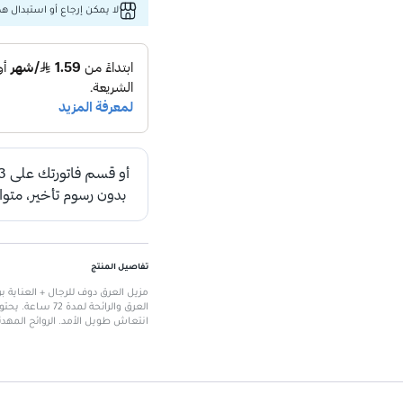
لا يمكن إرجاع أو استبدال هذا
تفاصيل المنتج
مزيل العرق دوف للرجال + العناية 
العرق والرائحة
انتعاش طويل الأمد. الروائح المهد
الميزات الرئيسية
حماية لمدة 72 ساعة
: يحمي من ال
ترطيب ورعاية للبشرة
: يحتوي عل
خالي من الألومنيوم والبارابين وص
رائحة مهدئة
: تجمع بين خشب الصن