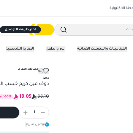
مجلة الالكترونية
اختر طريقة التوصيل
الفيتامينات والمكملات الغذائية
الأم والطفل
العناية الشخصية
مزيلات ومضادات التعرق
دوف مين كريم خشب الصندل وا
دوف
دوف مين كريم خشب الصندل
19.05
38.10
%
50
خص
1
توصيل سريع