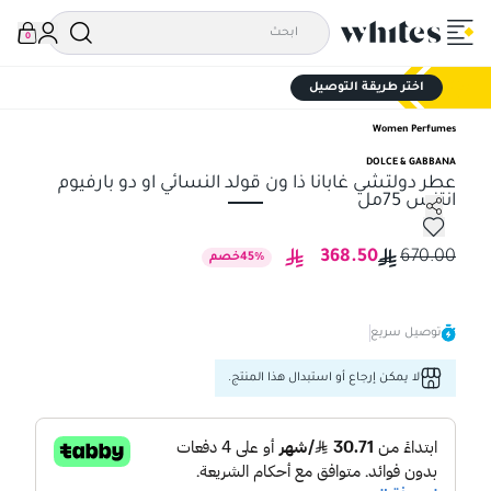
0
اختر طريقة التوصيل
Women Perfumes
DOLCE & GABBANA
عطر دولتشي غابانا ذا ون قولد النسائي او دو بارفيوم
انتنس 75مل
عطر دولتشي غابانا ذا ون قولد النسائي او دو بارفيوم انتنس 75مل
368.50
670.00
%
45
خصم
توصيل سريع
لا يمكن إرجاع أو استبدال هذا المنتج.