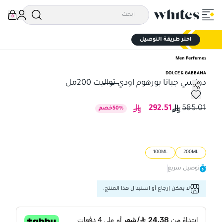
0
اختر طريقة التوصيل
Men Perfumes
DOLCE & GABBANA
دولسي جبانا بورهوم اودي تواليت 200مل
دولسي جبانا بورهوم اودي تواليت 200مل
292.51
585.01
%
50
خصم
100ML
200ML
توصيل سريع
لا يمكن إرجاع أو استبدال هذا المنتج.