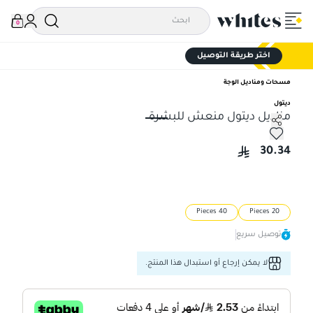
0
اختر طريقة التوصيل
مسحات ومناديل الوجة
ديتول
مناديل ديتول منعش للبشرة
مناديل ديتول منعش للبشرة
30.34
40 Pieces
20 Pieces
توصيل سريع
لا يمكن إرجاع أو استبدال هذا المنتج.