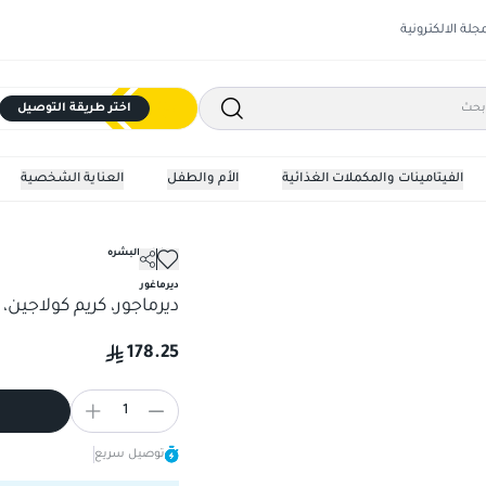
مجلة الالكترونية
اختر طريقة التوصيل
الفيتامينات والمكملات الغذائية
الأم والطفل
العناية الشخصية
مرطبات البشره
ديرماجور، كريم كولاجين، مرطب -
ديرماغور
ديرماجور، كريم كولاجين، مرط
178.25
1
توصيل سريع