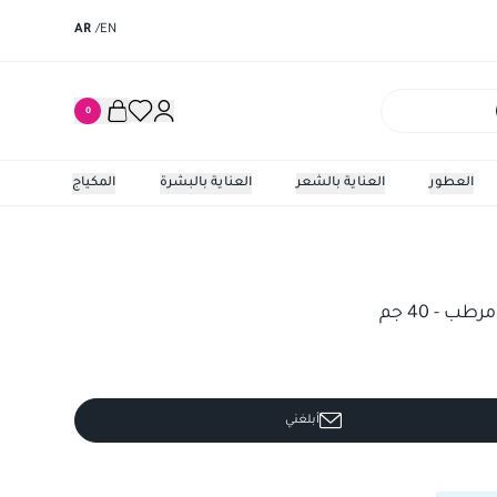
AR
/
EN
0
العطور
العناية بالشعر
العناية بالبشرة
المكياج
 40 جم
ب - 40 جم
أبلغني