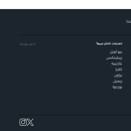
نا
الماركات الأكثر مبيعاً
احجز موعدًا
بيو أويل
ريبلينكس
غارنييه
كلارا
براون
ريميل
بورجوا