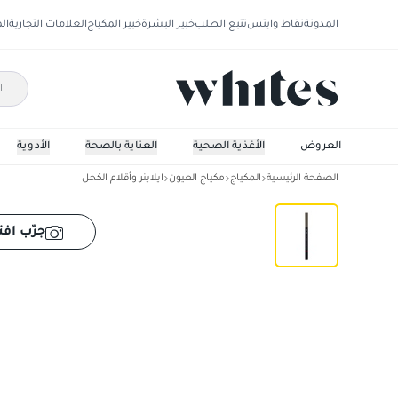
المدونة
نقاط وايتس
تتبع الطلب
خبير البشرة
خبير المكياج
العلامات التجارية
ال
العروض
الأغذية الصحية
العناية بالصحة
الأدوية
الصفحة الرئيسية
المكياج
مكياج العيون
ايلاينر وأقلام الكحل
كليو كيل أوتو هارد برو بنسل
جرّب افت