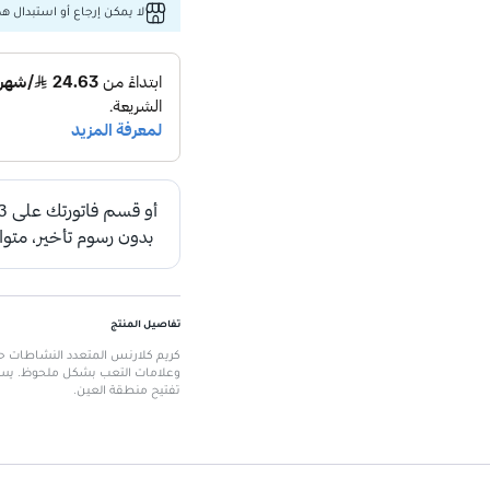
لا يمكن إرجاع أو استبدال هذا
تفاصيل المنتج
وعلامات التعب بشكل ملحوظ. يساعد
تفتيح منطقة العين.
الميزات الرئيسية
الحجم:
15 مل
مستخلص القنفذ:
يعمل على تعزيز
تركيبة مضادة للشيخوخة:
تحارب ع
ترطيب عميق:
يغذي ويرطب البشرة