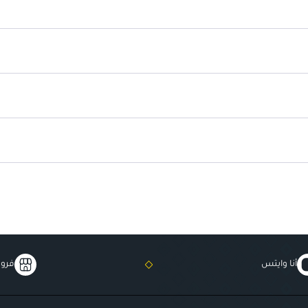
يقلل الانتفاخ:
يخفف من انتفاخات ا
تأثير مضيء:
يضيء منطقة العين و
أنا وايتس
فروع