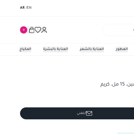
AR
/
EN
0
العطور
العناية بالشعر
العناية بالبشرة
المكياج
م
كلارنس مالت
 كريم
أبلغني