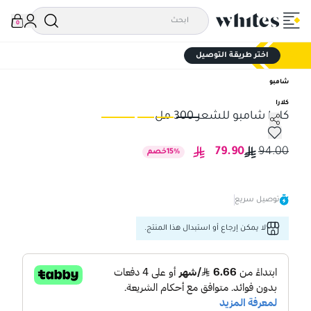
0
اختر طريقة التوصيل
شامبو
كلارا
كلارا شامبو للشعر 300 مل
كلارا شامبو للشعر 300 مل
كلار
79.90
94.00
%
15
خصم
توصيل سريع
لا يمكن إرجاع أو استبدال هذا المنتج.