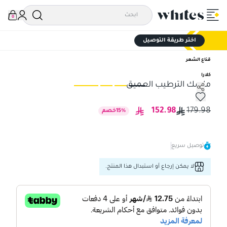
0
اختر طريقة التوصيل
قناع الشعر
كلارا
ماسك الترطيب العميق
ماسك الترطيب العميق
ماس
152.98
179.98
%
15
خصم
توصيل سريع
لا يمكن إرجاع أو استبدال هذا المنتج.