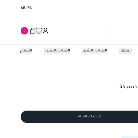
AR
/
EN
0
العطور
العناية بالشعر
العناية بالبشرة
المكياج
كبسولات فحم
أضف إلى السلة