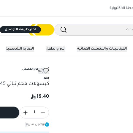
مجلة الالكترونية
اختر طريقة التوصيل
الفيتامينات والمكملات الغذائية
الأم والطفل
العناية الشخصية
أدوية الجهاز الهضمي
كبسولات فحم نباتي 45 كبسولة
اركو
كبسولات فحم نباتي 45 كبسولة
19.40
1
توصيل سريع